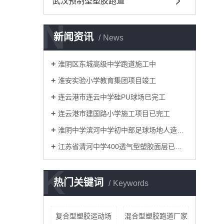
武汉预制型塑胶跑道
N
新闻资讯
News
淮阴区东城高级中学跑道施工中
淮安实验小学教育集团项目竣工
连云港市连云中学硅PU球场已完工
连云港市建国路小学施工项目已完工
淮阴中学滨河中学初中部足球场地人造草坪已竣工
江苏省清河中学400透气型塑胶面层已竣工
K
热门关键词
Keywords
复合型塑胶运动场
混合型塑胶跑道厂家