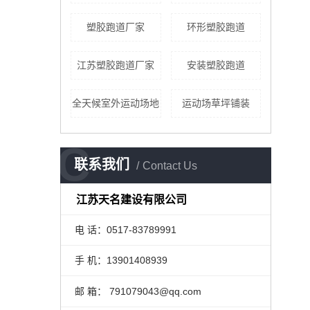
​塑胶跑道厂家
环形塑胶跑道
江苏塑胶跑道厂家
安装塑胶跑道
全天候室外运动场地
运动场草坪铺装
C
联系我们
Contact Us
江苏天名建设有限公司
电 话：0517-83789991
手 机：13901408939
邮 箱： 791079043@qq.com