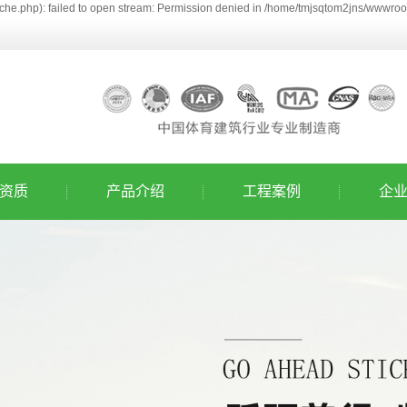
he.php): failed to open stream: Permission denied in /home/tmjsqtom2jns/wwwroot
资质
产品介绍
工程案例
企