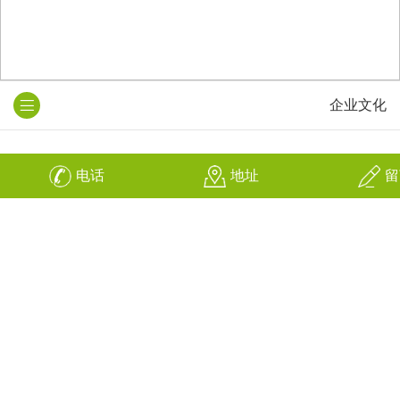
企业文化
质量理念：精益求精，零缺陷追求
电话
地址
留
营销理念：为客户的利益而创造自身价值
服务理念：十分的满意来自于百倍的付出
人才理念：为“金子”创造“发光”平台
管理理念：制度为纲，人性为本
Quality phiiosophy：excellence, the pursuit of zero defect