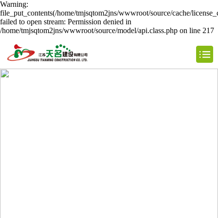
Warning:
file_put_contents(/home/tmjsqtom2jns/wwwroot/source/cache/license_
failed to open stream: Permission denied in
/home/tmjsqtom2jns/wwwroot/source/model/api.class.php on line 217