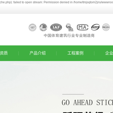
he.php): failed to open stream: Permission denied in /home/tmjsqtom2jns/wwwroot
资质
产品介绍
工程案例
企