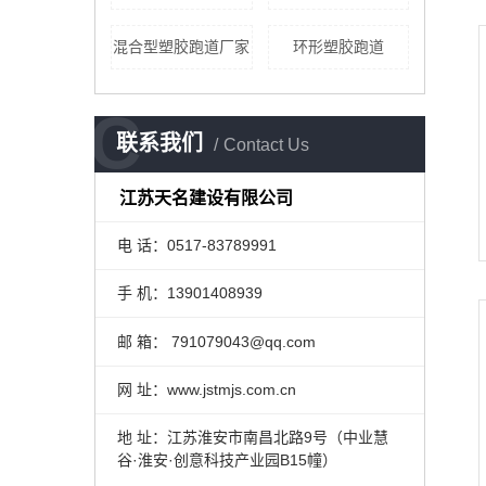
混合型塑胶跑道厂家
环形塑胶跑道
C
联系我们
Contact Us
江苏天名建设有限公司
电 话：0517-83789991
手 机：13901408939
邮 箱： 791079043@qq.com
网 址：www.jstmjs.com.cn
地 址：江苏淮安市南昌北路9号（中业慧
谷·淮安·创意科技产业园B15幢）