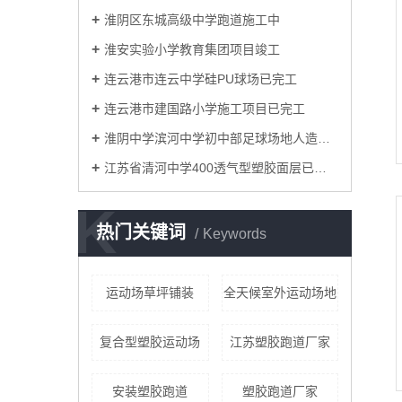
淮阴区东城高级中学跑道施工中
淮安实验小学教育集团项目竣工
连云港市连云中学硅PU球场已完工
连云港市建国路小学施工项目已完工
淮阴中学滨河中学初中部足球场地人造草坪已竣工
江苏省清河中学400透气型塑胶面层已竣工
K
热门关键词
Keywords
运动场草坪铺装
全天候室外运动场地
复合型塑胶运动场
江苏塑胶跑道厂家
安装塑胶跑道
​塑胶跑道厂家