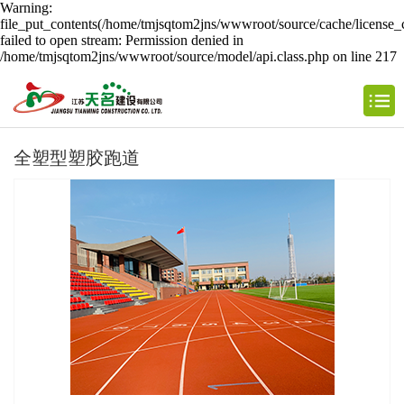
Warning:
file_put_contents(/home/tmjsqtom2jns/wwwroot/source/cache/license_
failed to open stream: Permission denied in
/home/tmjsqtom2jns/wwwroot/source/model/api.class.php on line 217
全塑型塑胶跑道