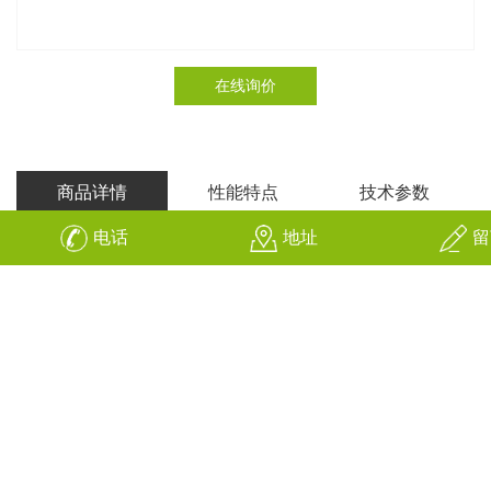
在线询价
商品详情
性能特点
技术参数
电话
地址
留
【
国际田联认可的全塑结构
】
全塑型塑胶跑道一改过 去在底层使用黑颗粒，面层使用
EPDM(或PU)颗粒作为防滑面层的传统工艺，底层使用纯混合料或微
发泡材料，面层添加特种催化剂及金刚砂粉，并通过特别的生产工
艺，使底层更易流平，面层克服聚氨酯材料易流平的特性，现场施
工底料摊铺后，待表面固化状态下用特种工艺形成面层纯聚氨酯物
胶浆。