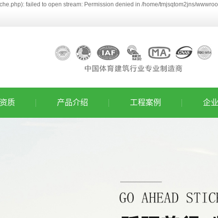
he.php): failed to open stream: Permission denied in /home/tmjsqtom2jns/wwwroot
资质
产品介绍
工程案例
企