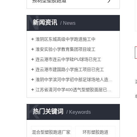
预制型塑胶跑道
N
新闻资讯
News
淮阴区东城高级中学跑道施工中
淮安实验小学教育集团项目竣工
连云港市连云中学硅PU球场已完工
连云港市建国路小学施工项目已完工
淮阴中学滨河中学初中部足球场地人造草坪已竣工
江苏省清河中学400透气型塑胶面层已竣工
K
热门关键词
Keywords
混合型塑胶跑道厂家
环形塑胶跑道