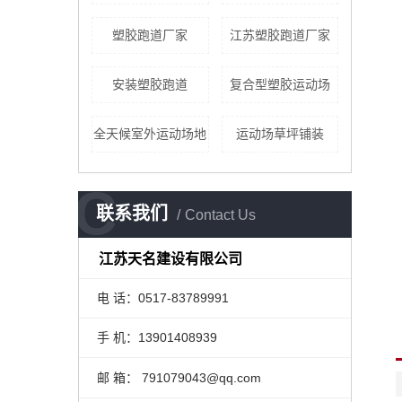
​塑胶跑道厂家
江苏塑胶跑道厂家
安装塑胶跑道
复合型塑胶运动场
全天候室外运动场地
运动场草坪铺装
C
联系我们
Contact Us
江苏天名建设有限公司
电 话：0517-83789991
手 机：13901408939
邮 箱： 791079043@qq.com