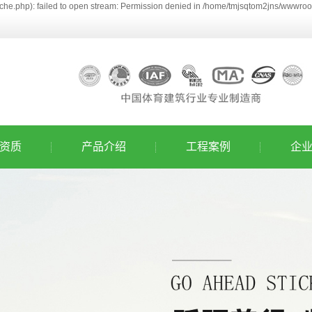
he.php): failed to open stream: Permission denied in /home/tmjsqtom2jns/wwwroot
资质
产品介绍
工程案例
企