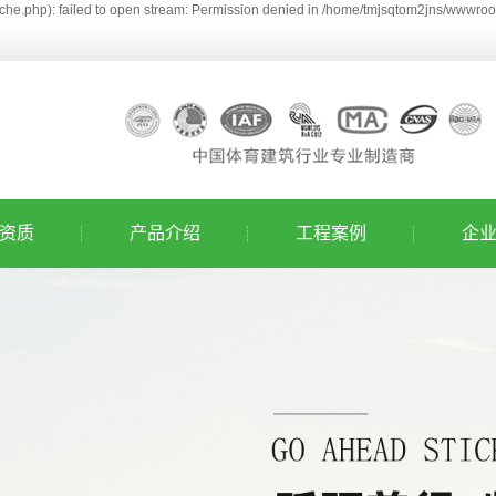
he.php): failed to open stream: Permission denied in /home/tmjsqtom2jns/wwwroot
资质
产品介绍
工程案例
企